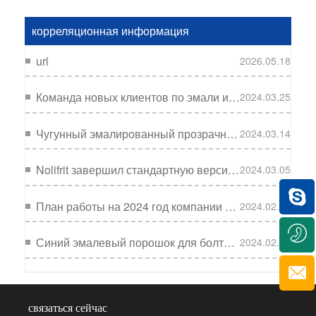
корреляционная информация
url
2026.05.18
Команда новых клиентов по эмали из Южной Азии посетила Nolifrit для изучения эмалевой технологии.
2024.03.25
Чугунный эмалированный прозрачный фрит: лучший партнер чугунной кастрюли с белым внутренним и цветным внешним покрытием
2024.03.14
Nolifrit завершил стандартную версию эмалевых пигментов для помощи в производстве эмали
2024.03.05
План работы на 2024 год компании Nolifrit запущен
2024.02.26
Синий эмалевый порошок для болтовых резервуаров: экономия для производителей эмали, стойкость к коррозии и "рыбья чешуя", первый выбор для клиента
2024.02.22
связаться сейчас