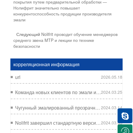
покрытия путем предварительной обработки —
Нолифрит значительно повышает
конкурентоспособность продукции производителя
эмали
Следующий
Nolifrit проводит обучение менеджеров
среднего звена MTP и лекции по технике
безопасности
корреляционная информация
url
2026.05.18
Команда новых клиентов по эмали из Южной Азии посетила Nolifrit для изучения эмалевой технологии.
2024.03.25
Чугунный эмалированный прозрачный фрит: лучший партнер чугунной кастрюли с белым внутренним и цветным внешним покрытием
2024.03.14
Nolifrit завершил стандартную версию эмалевых пигментов для помощи в производстве эмали
2024.03.05