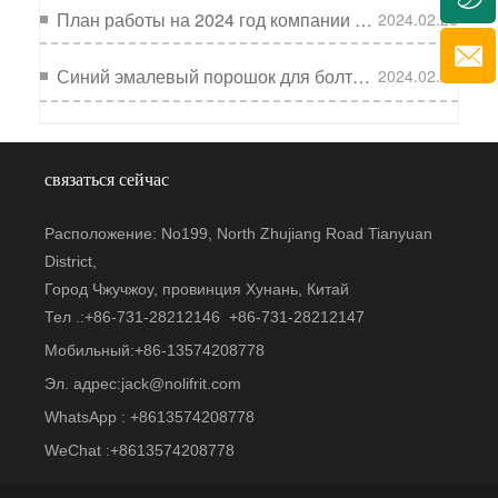
План работы на 2024 год компании Nolifrit запущен
2024.02.26
Синий эмалевый порошок для болтовых резервуаров: экономия для производителей эмали, стойкость к коррозии и "рыбья чешуя", первый выбор для клиента
2024.02.22
связаться сейчас
Расположение: No199, North Zhujiang Road Tianyuan
District,
Город Чжучжоу, провинция Хунань, Китай
Тел .:+
86-731-28212146
+
86-731-28212147
Мобильный:+
86-13574208778
Эл. адрес:
jack@nolifrit.com
WhatsApp : +
8613574208778
WeChat :+
8613574208778